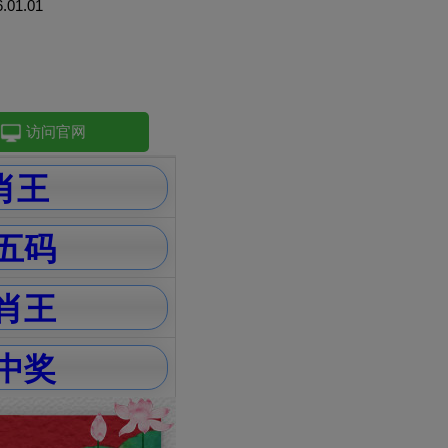
01.01
访问官网
肖王
五码
肖王
中奖