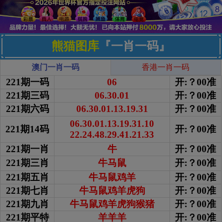
熊猫图库
『一肖一码』
澳门一肖一码
香港一肖一码
221期一码
06
开:？00准
221期三码
06.30.01
开:？00准
221期六码
06.30.01.13.19.31
开:？00准
06.30.01.13.19.31.10
221期14码
开:？00准
22.24.48.29.41.21.33
221期一肖
牛
开:？00准
221期三肖
牛马鼠
开:？00准
221期五肖
牛马鼠鸡羊
开:？00准
221期七肖
牛马鼠鸡羊虎狗
开:？00准
221期九肖
牛马鼠鸡羊虎狗猴猪
开:？00准
221期平特
羊羊羊
开:？00准