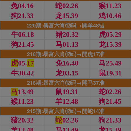
兔04.16
蛇02.26
猴11.23
狗21.33
龙15.39
鸡10.46
220期:暴富六肖⑿码→開羊48错
牛06.18
猪20.32
虎05.29
狗21.45
马01.13
龙15.39
218期:暴富六肖⑿码→開虎17准
虎
05.
17
兔16.40
马25.49
牛30.42
龙03.15
鼠19.31
216期:暴富六肖⑿码→開马37准
马
13.49
鼠19.31
蛇02.26
猴11.23
羊12.48
狗21.45
215期:暴富六肖⑿码→開蛇14准
猪20.32
蛇
02.26
狗21.33
羊12.48
马13.49
龙15.39