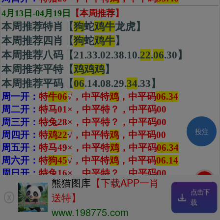
4月13日-04月19日
【本周推荐】
本周推荐特肖【
狗
蛇
鸡牛
龙虎】
本周推荐四肖【
狗
蛇
鸡
牛
】
本周推荐八码【21.33.02.38.10.
22
.
06
.30】
本周推荐平特【
鸡鸡鸡
】
本周推荐平码【
06
.14.08.29.
34
.33】
周一开：
特
牛06
√
，中平特
鸡
，
中平码
06.34
周二开：
特马01
×
，中平特？，中平码00
周三开：
特兔28
×
，中平特？，中平码00
投注
周四开：
特
鸡22
√
，中平特
鸡
，
中平码
00
周五开：
特马49
×
，中平特
鸡
，中平码
06.34
周六开：
特
狗45
√
，中平特
鸡
，
中平码
06.14
周日开：
特兔16×，中平特？，中平码00
刷新
熊猫图库
【下载APP一肖
4月20日-4月26日
【本周推荐】
点击下
送特】
X
本周推荐特肖【龙
鸡
猪
蛇
猴羊】
载
www.198775.com
本周推荐四肖【
鸡
猪
蛇
猴】