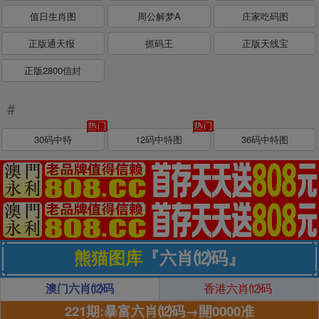
值日生肖图
周公解梦A
庄家吃码图
正版通天报
抓码王
正版天线宝
正版2800信封
#
30码中特
12码中特图
36码中特图
熊猫图库
『六肖⑿码』
澳门六肖⑿码
香港六肖⑿码
221期:暴富六肖⑿码→開0000准