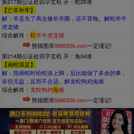
第217期公证处四字玄机 开：蛇26准
【亡羊补牢】
解：‌‌羊丢失了再去修补羊圈，还不算晚。解蛇羊牛
虎龙猪
综合解肖：
蛇
羊牛虎龙猪
熊猫图库
598033b.com
一定谨记!
第214期公证处四字玄机 开：兔04准
【画蛇添足】
解：‌‌指画蛇时给蛇添上脚，后比喻做了多余的事，
非但无益，反而不合适。解龙蛇狗鸡兔猴
综合解肖：
龙蛇狗鸡
兔
猴
熊猫图库
598033b.com
一定谨记!