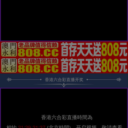
香港六合彩直播开奖
香港六合彩直播時間為
相约
21:29-21:37
(北京時間)，开启视频，敬請查看。