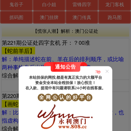
鬼谷子
白小姐
雷锋四字
龙门客栈
抓码图
澳门挂牌
澳门传真
跑马图
【慌张人潮】解析：澳门公证处
第221期公证处四字玄机 开：？00准
【蛇前羊后】
解：‌‌单纯描述蛇在前、羊在后的排列顺序，或比喻
两种事物先后出现。‌‌解牛猴狗猪鼠虎
通知公告
×
6秒
综合解肖：
牛猴狗猪鼠虎
本站担保的网投,都是有真正实力的大额平台
资金安全本站全程担保！放心投注！
熊猫图库
598033b.com
一定谨记!
在入款、提现中有问题请联系24小时在线客服。
第220期公证处四字玄机 开：羊48准
全
网
公
认
的
好
平
台
【画蛇添足】
解：‌‌比喻做了多余的事，非但无益反而不合适，也
指虚构事实、无中生有。‌‌解猪猴龙鸡兔羊
综合解肖：
猪猴龙鸡兔
羊