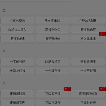
X
玄机妙语澳
熊出没幽默
心经加大版B
心经加大版A
新报跑狗背
新报跑狗正
新报跑狗B
新报跑狗A
想入非非澳
Y
一字解特码
幽默玄机图
幽默猜测澳
鱼跃龙门报
一句真言澳
一肖平特图
Z
正版射牌澳
正版四不像
正版澳门传真
正版藏宝图
正版挂牌图
正版财神报