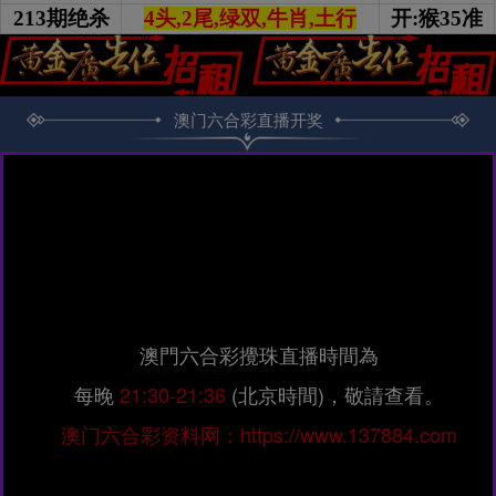
213期绝杀
4头,2尾,绿双,牛肖,土行
开:猴35准
澳门六合彩直播开奖
澳門六合彩攪珠直播時間為
每晚
21:30-21:36
(北京時間)，敬請查看。
澳门六合彩资料网：https://www.137884.com