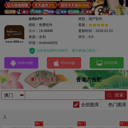
永利APP
类型：国产软件
授权：免费软件
星级：
大小：16.98MB
更新时间：2026.01.01
来源：永利
评分：9.9
环境：Android/iOS
已向本站押付1000万，请大家放心投注！
Android版
iPhone版
访问官网
澳门六合彩
香港六合彩
搜索
全部图库
热门图库
A