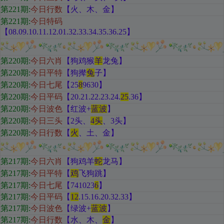
第221期:
今日行数
【火
、木、金
】
第221期:
今日特码
【08.09.10.11.12.01.32.33.34.35.36.25
】
第220期
:
今日六肖
【狗鸡猴
羊
龙兔
】
第220期:
今日平特
【狗撵
兔
子
】
第220期:
今日七尾
【25
8
9630
】
第220期:
今日平码
【
20.21.22.23.24.
25
.36
】
第220期:
今日波色
【红
波+
蓝波
】
第220期:
今日三头
【
2头、
4头
、3头
】
第220期:
今日行数
【
火
、土、金
】
第217期
:
今日六肖
【狗鸡羊
蛇
龙马
】
第217期:
今日平特
【
鸡
飞狗跳
】
第217期:
今日七尾
【741023
6
】
第217期:
今日平码
【
12
.15.16.20.32.33
】
第217期:
今日波色
【绿
波+
蓝波
】
第217期:
今日行数
【水
、木、
金
】