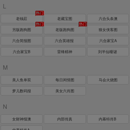
L
老钱莊
老藏宝图
六合头条澳
另版跑狗图
老版跑狗图
狼女侠客图
六合简报图
六合英雄报
六合家宝A
六合家宝B
雷锋精神
刘半仙哑谜
M
美人鱼单双
每日闲情图
马会火烧图
梦儿数码报
美女六肖图
N
女财神报澳
内部传真
内幕特肖B
内幕特肖A