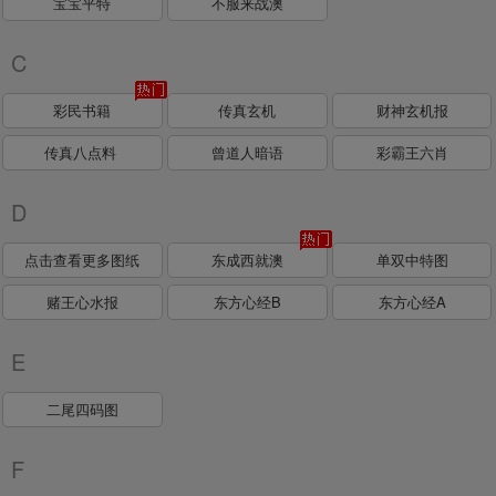
宝宝平特
不服来战澳
C
彩民书籍
传真玄机
财神玄机报
传真八点料
曾道人暗语
彩霸王六肖
D
点击查看更多图纸
东成西就澳
单双中特图
赌王心水报
东方心经B
东方心经A
E
二尾四码图
F